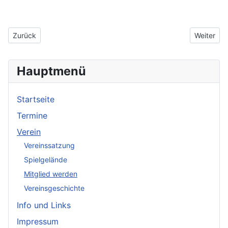
Vorheriger Beitrag: Spielgelände
Nächster B
Zurück
Weiter
Hauptmenü
Startseite
Termine
Verein
Vereinssatzung
Spielgelände
Mitglied werden
Vereinsgeschichte
Info und Links
Impressum