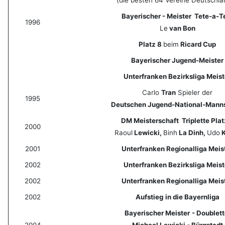
(die besten 64 Vereine Deutschla
Bayerischer - Meister Tete-a-T
1996
Le
van Bon
Platz 8
beim
Ricard Cup
Bayerischer Jugend-Meister
Unterfranken Bezirksliga Meist
Carlo
Tran
Spieler der
1995
Deutschen Jugend-National-Mann
DM Meisterschaft Triplette Plat
2000
Raoul
Lewicki,
Binh
La Dinh,
Udo
K
2001
Unterfranken Regionalliga Meis
2002
Unterfranken Bezirksliga Meist
2002
Unterfranken Regionalliga Meis
2002
Aufstieg
in die Bayernliga
Bayerischer Meister
- Doublet