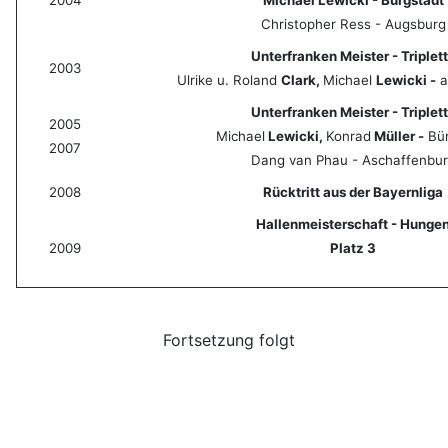
2004
Michael Lewicki - Bürgstadt
Christopher Ress - Augsburg
Unterfranken Meister - Triplet
2003
Ulrike u. Roland
Clark,
Michael
Lewicki -
a
Unterfranken Meister - Triplet
2005
Michael
Lewicki,
Konrad
Müller -
Bür
2007
Dang van Phau - Aschaffenbu
2008
Rücktritt aus der Bayernliga
Hallenmeisterschaft - Hunge
2009
Platz 3
Fortsetzung folgt